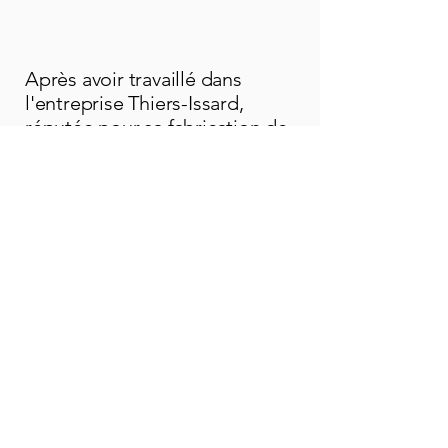
Après avoir travaillé dans
l'entreprise Thiers-Issard,
réputée pour sa fabrication de
rasoirs à l'ancienne, j'ai
restauré des coupe-choux et je
les propose à la vente,
toujours affûtés et rénovés
avec des chasses originales
Affûtage sur les marchés
Vous pouvez me retrouver pour
découvrir mon métier, mes
créations ou pour de l'affûtage
(couteaux, cizeaux, coupe choux,
outils de jardin...) sur des marchés