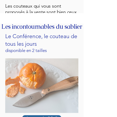
Les couteaux qui vous sont
proposés à la vente sont bien ceux
que vous recevrez chez vous.
Bonne visite!
Les incontournables du sablier
Le Conférence, le couteau de
tous les jours
disponible en 2 tailles