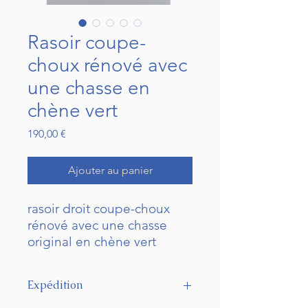
Rasoir coupe-
choux rénové avec
une chasse en
chène vert
Prix
190,00 €
Ajouter au panier
rasoir droit coupe-choux
rénové avec une chasse
original en chène vert
La lame est demie évidée
sonnante et porte le nom
Expédition
d'une manufacture
thiernoise. Elle est affutée